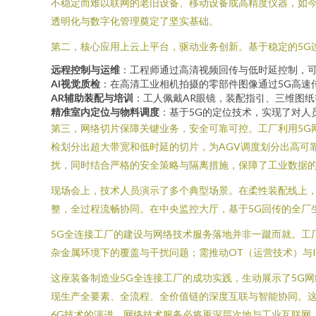
不稳定而难以联网的老旧设备、移动设备或高精度仪器，如
透明化与数字化管理奠定了坚实基础。
第二，核心应用上云上平台，驱动业务创新。基于稳定的5G
远程控制与运维
：工程师通过高清视频回传与低时延控制，
AI视觉质检
：在高清工业相机拍摄的零部件图像通过5G高速
AR辅助装配与培训
：工人佩戴AR眼镜，装配指引、三维图
精准室内定位与物料调度
：基于5G的定位技术，实现了对人
第三，网络切片保障关键业务，安全可靠可控。工厂利用5G
检划分出超大带宽和低时延的切片，为AGV调度划分出高可
扰，同时结合严格的安全策略与隔离措施，保障了工业数据
现场会上，技术人员演示了多个典型场景。在柔性装配线上，
整，全过程流畅协同。在中央监控大厅，基于5G回传的全厂
5G全连接工厂的建设与网络技术服务落地并非一蹴而就。工
杂金属环境下的覆盖与干扰问题；需推动OT（运营技术）与
这座装备制造业5G全连接工厂的成功实践，生动展示了5G网
现生产全要素、全流程、全价值链的深度互联与智能协同。这为
6G技术的演进，网络技术服务必将更深层次地与工业互联网