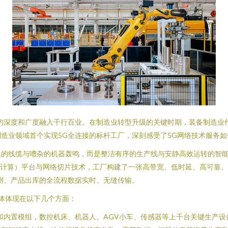
的深度和广度融入千行百业。在制造业转型升级的关键时期，装备制造业作
造业领域首个实现5G全连接的标杆工厂，深刻感受了5G网络技术服务
集的线缆与嘈杂的机器轰鸣，而是整洁有序的生产线与安静高效运转的智
边缘计算）平台与网络切片技术，工厂构建了一张高带宽、低时延、高可靠
测、产品出库的全流程数据实时、无缝传输。
具体体现在以下几个方面：
内置模组，数控机床、机器人、AGV小车、传感器等上千台关键生产设备与