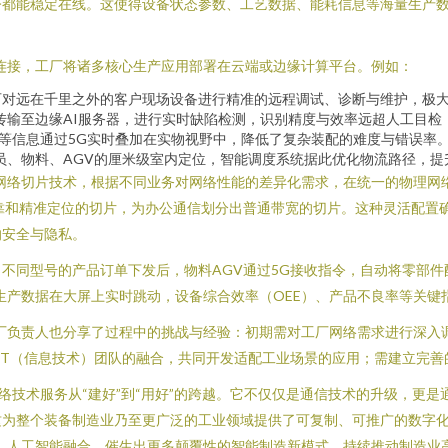
今都能稳定在线。这使得设备状态参数、工艺数据、能耗信息等海量生产
连接，工厂将诸多核心生产应用部署在云端或边缘计算平台。例如：
可对远在千里之外的客户现场设备进行精准的远程调试、诊断与维护，极
传输至边缘AI服务器，进行实时缺陷检测，识别精度与效率远超人工目检
纸等信息通过5G实时叠加在实物视野中，降低了复杂装配的难度与错误率
员、物料、AGV的厘米级室内定位，智能调度系统据此优化物流路径，提
网络切片技术，根据不同业务对网络性能的差异化需求，在统一的物理网络
靠和精准定位的切片，为办公通信划分出普通带宽的切片。这种灵活配置
的安全与隐私。
不同型号的产品订单下发后，物料AGV通过5G接收指令，自动将零部
生产数据在大屏上实时跳动，设备综合效率（OEE）、产品不良率等关键
厂负责人也分享了过程中的挑战与经验：初期需对工厂网络需求进行深入
IT（信息技术）团队的融合，共同开发适配工业场景的应用；需建立完善
络技术服务从“建好”到“用好”的跨越。它不仅仅是通信技术的升级，更
整个装备制造业乃至更广泛的工业领域提供了可复制、可推广的数字化、网络化
、人工智能融合，催生出更多颠覆性的智能制造新模式，持续推动制造业